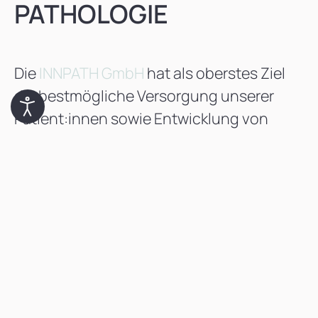
PATHOLOGIE
Die
INNPATH GmbH
hat als oberstes Ziel
die bestmögliche Versorgung unserer
Patient:innen sowie Entwicklung von
Exzellenz in der Pathologie. Dafür bedarf
es bei allen Berufsgruppen an
hochmotivierten Expert:innen, die
gemeinsam an der dynamischen
Entwicklung der INNPATH arbeiten.
BENEFITS