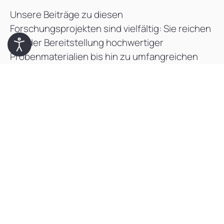
Unsere Beiträge zu diesen
Forschungsprojekten sind vielfältig: Sie reichen
von der Bereitstellung hochwertiger
Probenmaterialien bis hin zu umfangreichen
pathodiagnostischen Leistungen. Diese enge
Zusammenarbeit ermöglicht nicht nur die
Umsetzung komplexer Studien, sondern trägt
auch entscheidend dazu bei, neue
Erkenntnisse in der medizinischen Praxis
nutzbar zu machen.
Wir verstehen Forschung als gemeinsamen
Weg, mit dem Ziel, Diagnostik und Therapie
kontinuierlich zu verbessern. Durch die
Kooperation mit der renommierten
Universitätsklinik Innsbruck stärken wir nicht